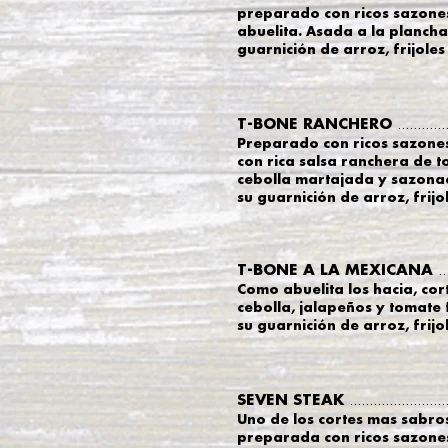
preparado con ricos sazones
abuelita. Asada a la plancha
guarnición
de arroz, frijoles
T-BONE RANCHERO
............
Preparado con ricos sazone
con rica salsa ranchera de t
cebolla martajada y sazona
su
guarnición de arroz, frijo
T-BONE A LA MEXICANA
..
Como abuelita los hacia, co
cebolla, jalapeños y tomate 
su
guarnición de arroz, frijo
SEVEN STEAK
........................
Uno de los cortes mas sabros
preparada con ricos sazones