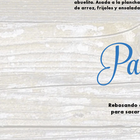
abuelita. Asada a la plancha
de arroz, frijoles y ensalada
Par
Rebosando de
para sacar