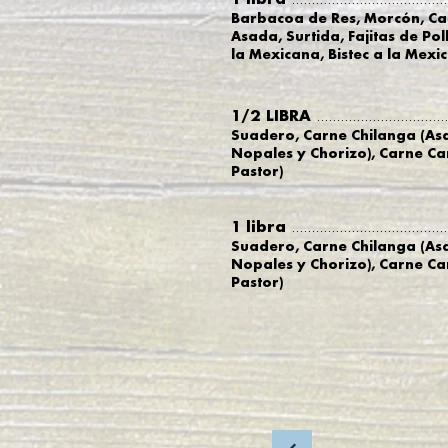
Barbacoa de Res, Morcón, Ca
Asada, Surtida, Fajitas de Pol
la Mexicana, Bistec a la Mexi
1/2 LIBRA
.................................
Suadero, Carne Chilanga (Asa
Nopales y Chorizo), Carne 
Pastor)
1 libra
.......................................
Suadero, Carne Chilanga (Asa
Nopales y Chorizo), Carne 
P
astor)