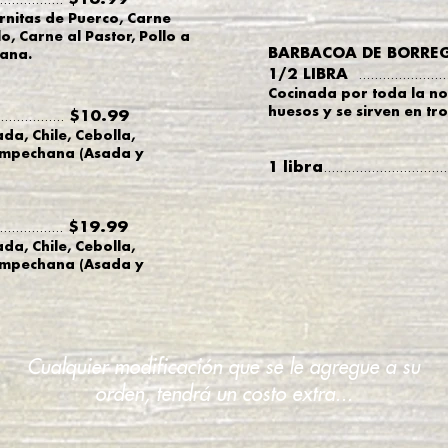
rnitas de Puerco, Carne
lo, Carne al Pastor, Pollo a
BARBACOA DE BORRE
cana.
1/2 LIBRA
......................
Cocinada por toda la noc
huesos y se sirven en tr
$10.99
................
da, Chile, Cebolla,
Campechana
(Asada y
1 libra
...............................
$19.99
................
da, Chile, Cebolla,
Campechana
(A
sada
y
Cualquier modificación que se le agregue a su
orden,
tendrá
un costo extra...