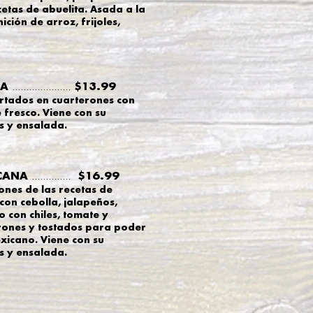
cetas de abuelita. Asada a la
ción de arroz, frijoles,
NA
$13.99
.....................
ortados en cuarterones con
 fresco. Viene con su
es y ensalada.
ICANA
$16.99
..............
ones de las recetas de
con cebolla, jalapeños,
con chiles, tomate y
rones y tostados para poder
xicano. Viene con su
es y ensalada.