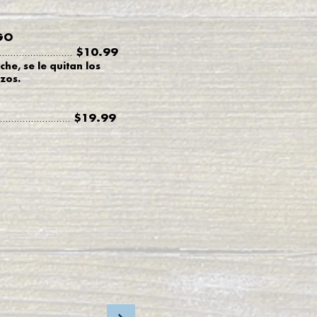
GO
$10.99
..........................
he, se le quitan los
ozos.
$19.99
.........................