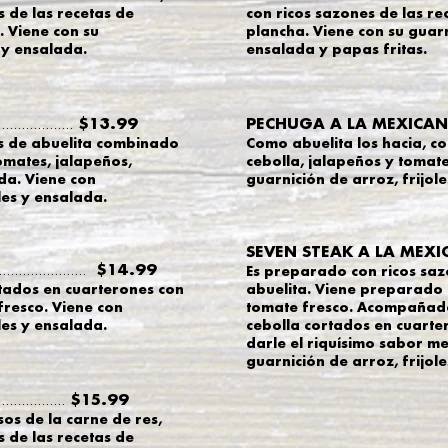
 de las recetas de
con ricos sazones de las re
. Viene con su
plancha. Viene con su guarni
 y ensalada.
ensalada y papas fritas.
$13.99
PECHUGA A LA MEXICA
...................
s de abuelita combinado
Como abuelita los hacia, c
omates, jalapeños
,
cebolla, jalapeños y tomate
da. Viene con
guarnición
de arroz, frijol
les y ensalada.
SEVEN STEAK A LA MEX
$14.99
......................
Es preparado con ricos saz
rtados en cuarterones con
abuelita. Viene preparado 
fresco. Viene con
tomate fresco. Acompañado 
les y ensalada.
cebolla cortados en cuarte
darle el riquísimo sabor me
guarnición de arroz, frijol
$15.99
.................
os de la carne de res,
 de las recetas de