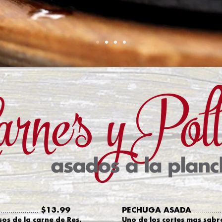
$13.99
PECHUGA ASADA
....................
..............
os de la carne de Res,
Uno de los cortes mas sabr