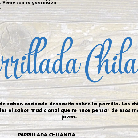
. Viene con su guarnición
.
rillada Chil
 sabor, cocinado despacito sobre la parrilla. Los ch
les el sabor tradicional que te hace pensar de esos 
joven.
PARRILLADA CHILANGA
...................................