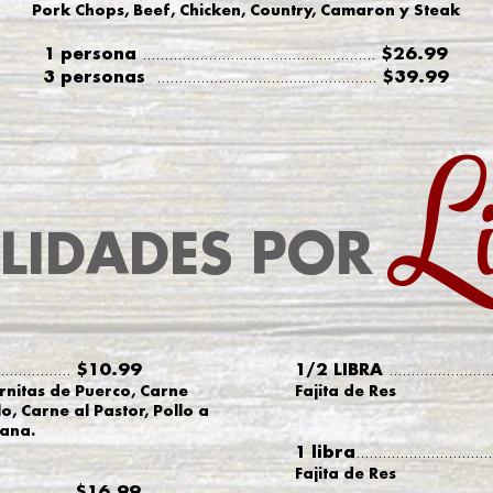
Pork Chops, Beef, Chicken, Country, Camaron y Steak
1 persona
$26.99
.....................................................
3 personas
$39.99
................
..................................
Li
ALIDADES POR
$10.99
1/2 LIBRA
................
.......................
rnitas de Puerco, Carne
Fajita de Res
lo, Carne al Pastor, Pollo a
cana.
1 libra
...............................
Fajita de Res
$16.99
................