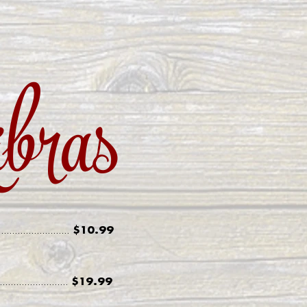
bras
$10.99
..........................
$19.99
.........................