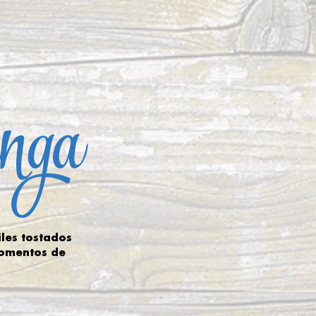
anga
iles tostados
momentos de