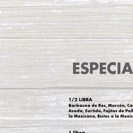
ESPECI
1/2 LIBRA
.................................
Barbacoa de Res, Morcón, Ca
Asada, Surtida, Fajitas de Pol
la Mexicana, Bistec a la Mexi
1 libra
.......................................