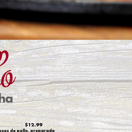
$12.99
....................
osos de pollo, preparado